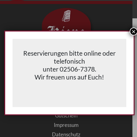
Main
Menu
×
Reservierungen bitte online oder

telefonisch

unter 02506-7378.

Wir freuen uns auf Euch!

Reservierung
Kontakt
Über uns
Gutschein
Impressum
Datenschutz